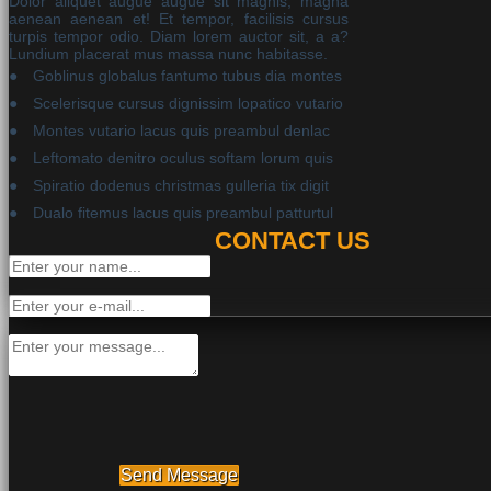
Dolor aliquet augue augue sit magnis, magna
aenean aenean et! Et tempor, facilisis cursus
turpis tempor odio. Diam lorem auctor sit, a a?
Lundium placerat mus massa nunc habitasse.
Goblinus globalus fantumo tubus dia montes
Scelerisque cursus dignissim lopatico vutario
Montes vutario lacus quis preambul denlac
Leftomato denitro oculus softam lorum quis
Spiratio dodenus christmas gulleria tix digit
Dualo fitemus lacus quis preambul patturtul
CONTACT US
Send Message