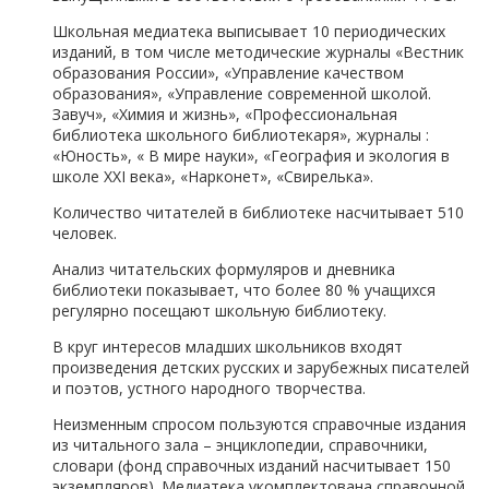
Школьная медиатека выписывает 10 периодических
изданий, в том числе методические журналы «Вестник
образования России», «Управление качеством
образования», «Управление современной школой.
Завуч», «Химия и жизнь», «Профессиональная
библиотека школьного библиотекаря», журналы :
«Юность», « В мире науки», «География и экология в
школе XXI века», «Нарконет», «Свирелька».
Количество читателей в библиотеке насчитывает 510
человек.
Анализ читательских формуляров и дневника
библиотеки показывает, что более 80 % учащихся
регулярно посещают школьную библиотеку.
В круг интересов младших школьников входят
произведения детских русских и зарубежных писателей
и поэтов, устного народного творчества.
Неизменным спросом пользуются справочные издания
из читального зала – энциклопедии, справочники,
словари (фонд справочных изданий насчитывает 150
экземпляров). Медиатека укомплектована справочной