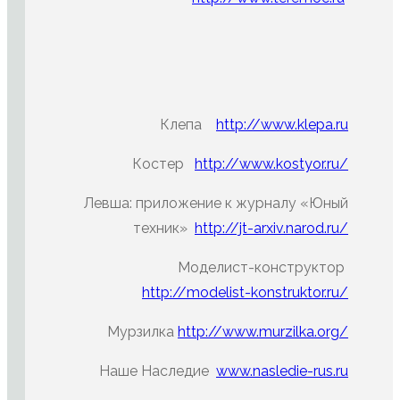
Клепа
http://www.klepa.ru
Костер
http://www.kostyor.ru/
Левша: приложение к журналу «Юный
техник»
http://jt-arxiv.narod.ru/
Моделист-конструктор
http://modelist-konstruktor.ru/
Мурзилка
http://www.murzilka.org/
Наше Наследие
www.nasledie-rus.ru