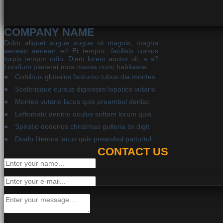
COMPANY NAME
Dolor aliquet augue augue sit magnis, magna
aenean aenean et! Et tempor, facilisis cursus
turpis tempor odio. Diam lorem auctor sit, a a?
Lundium placerat mus massa nunc habitasse.
Goblinus globalus fantumo tubus dia montes
Scelerisque cursus dignissim lopatico vutario
Montes vutario lacus quis preambul denlac
Leftomato denitro oculus softam lorum quis
Spiratio dodenus christmas gulleria tix digit
Dualo fitemus lacus quis preambul patturtul
CONTACT US