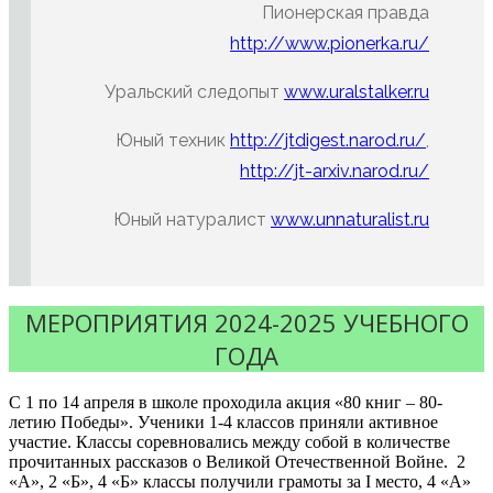
Пионерская правда
http://www.pionerka.ru/
Уральский следопыт
www.uralstalker.ru
Юный техник
http://jtdigest.narod.ru/
,
http://jt-arxiv.narod.ru/
Юный натуралист
www.unnaturalist.ru
МЕРОПРИЯТИЯ 2024-2025 УЧЕБНОГО
ГОДА
С 1 по 14 апреля в школе проходила акция «80 книг – 80-
летию Победы». Ученики 1-4 классов приняли активное
участие. Классы соревновались между собой в количестве
прочитанных рассказов о Великой Отечественной Войне. 2
«А», 2 «Б», 4 «Б» классы получили грамоты за I место, 4 «А»