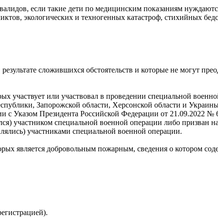
валидов, если такие дети по медицинским показаниям нуждаютс
тов, экологических и техногенных катастроф, стихийных бедс
 результате сложившихся обстоятельств и которые не могут пре
орых участвует или участвовал в проведении специальной военн
публики, Запорожской области, Херсонской области и Украины
 с Указом Президента Российской Федерации от 21.09.2022 № 
лся) участником специальной военной операции либо призван н
влялись) участниками специальной военной операции.
орых является добровольным пожарным, сведения о котором соде
регистрацией).