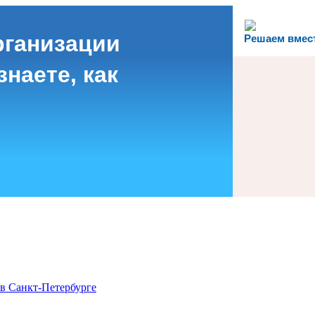
рганизации
Решаем вмес
наете, как
в Санкт-Петербурге