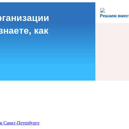
рганизации
Решаем вмес
наете, как
в Санкт-Петербурге