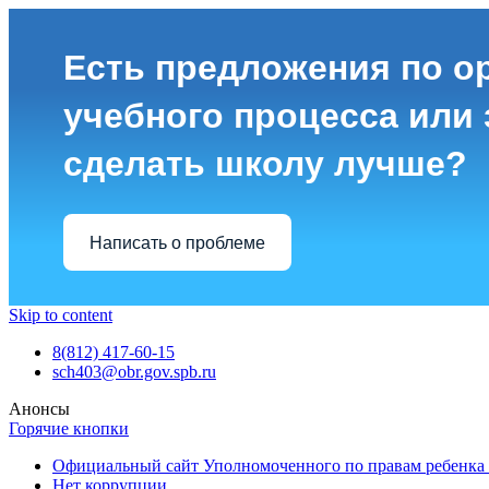
Есть предложения по о
учебного процесса или з
сделать школу лучше?
Написать о проблеме
Skip to content
8(812) 417-60-15
sch403@obr.gov.spb.ru
Анонсы
Горячие кнопки
Официальный сайт Уполномоченного по правам ребенка 
Нет коррупции