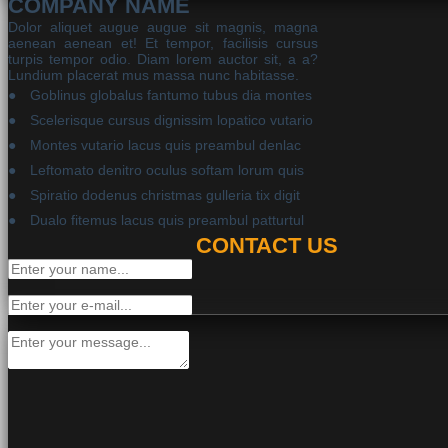
COMPANY NAME
Dolor aliquet augue augue sit magnis, magna
aenean aenean et! Et tempor, facilisis cursus
turpis tempor odio. Diam lorem auctor sit, a a?
Lundium placerat mus massa nunc habitasse.
Goblinus globalus fantumo tubus dia montes
Scelerisque cursus dignissim lopatico vutario
Montes vutario lacus quis preambul denlac
Leftomato denitro oculus softam lorum quis
Spiratio dodenus christmas gulleria tix digit
Dualo fitemus lacus quis preambul patturtul
CONTACT US