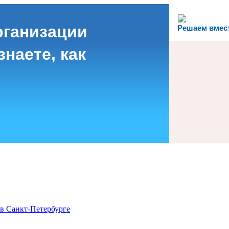
рганизации
Решаем вмес
наете, как
в Санкт-Петербурге