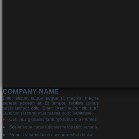
COMPANY NAME
Dolor aliquet augue augue sit magnis, magna
aenean aenean et! Et tempor, facilisis cursus
turpis tempor odio. Diam lorem auctor sit, a a?
Lundium placerat mus massa nunc habitasse.
Goblinus globalus fantumo tubus dia montes
Scelerisque cursus dignissim lopatico vutario
Montes vutario lacus quis preambul denlac