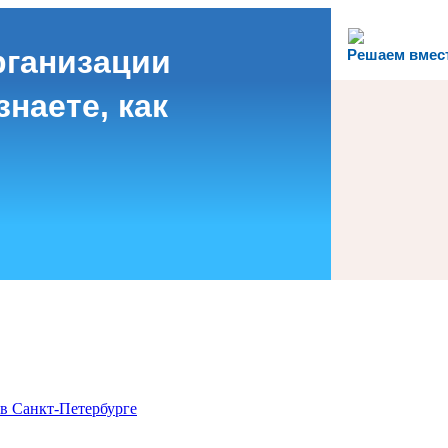
рганизации
Решаем вмес
наете, как
в Санкт-Петербурге