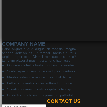
COMPANY NAME
Dolor aliquet augue augue sit magnis, magna
aenean aenean et! Et tempor, facilisis cursus
turpis tempor odio. Diam lorem auctor sit, a a?
Lundium placerat mus massa nunc habitasse.
Goblinus globalus fantumo tubus dia montes
Scelerisque cursus dignissim lopatico vutario
Montes vutario lacus quis preambul denlac
Leftomato denitro oculus softam lorum quis
Spiratio dodenus christmas gulleria tix digit
Dualo fitemus lacus quis preambul patturtul
CONTACT US