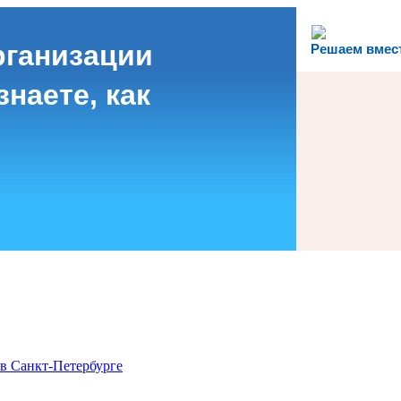
рганизации
Решаем вмес
наете, как
в Санкт-Петербурге