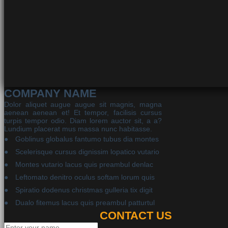
COMPANY NAME
Dolor aliquet augue augue sit magnis, magna
aenean aenean et! Et tempor, facilisis cursus
turpis tempor odio. Diam lorem auctor sit, a a?
Lundium placerat mus massa nunc habitasse.
Goblinus globalus fantumo tubus dia montes
Scelerisque cursus dignissim lopatico vutario
Montes vutario lacus quis preambul denlac
Leftomato denitro oculus softam lorum quis
Spiratio dodenus christmas gulleria tix digit
Dualo fitemus lacus quis preambul patturtul
CONTACT US