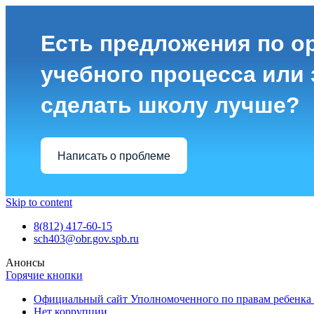
Есть предложения по о
учебного процесса или з
сделать школу лучше?
Написать о проблеме
Skip to content
8(812) 417-60-15
sch403@obr.gov.spb.ru
Анонсы
Горячие кнопки
Официальный сайт Уполномоченного по правам ребенка 
Нет коррупции