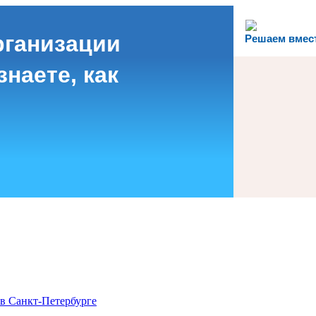
рганизации
Решаем вмес
наете, как
в Санкт-Петербурге