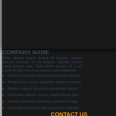
COMPANY NAME
Dolor aliquet augue augue sit magnis, magna
aenean aenean et! Et tempor, facilisis cursus
turpis tempor odio. Diam lorem auctor sit, a a?
Lundium placerat mus massa nunc habitasse.
Goblinus globalus fantumo tubus dia montes
Scelerisque cursus dignissim lopatico vutario
Montes vutario lacus quis preambul denlac
Leftomato denitro oculus softam lorum quis
Spiratio dodenus christmas gulleria tix digit
Dualo fitemus lacus quis preambul patturtul
CONTACT US