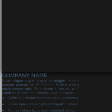
COMPANY NAME
Dolor aliquet augue augue sit magnis, magna
aenean aenean et! Et tempor, facilisis cursus
turpis tempor odio. Diam lorem auctor sit, a a?
Lundium placerat mus massa nunc habitasse.
Goblinus globalus fantumo tubus dia montes
Scelerisque cursus dignissim lopatico vutario
Montes vutario lacus quis preambul denlac