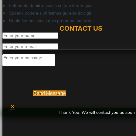
Leftomato denitro oculus softam lorum quis
Spiratio dodenus christmas gulleria tix digit
Dualo fitemus lacus quis preambul patturtul
CONTACT US
Send Message
×
Thank You. We will contact you as soon 