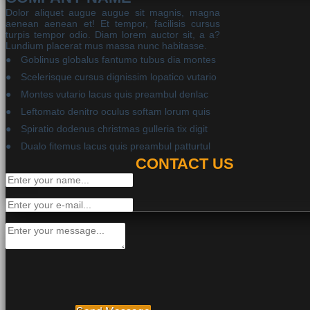
Dolor aliquet augue augue sit magnis, magna
aenean aenean et! Et tempor, facilisis cursus
turpis tempor odio. Diam lorem auctor sit, a a?
Lundium placerat mus massa nunc habitasse.
Goblinus globalus fantumo tubus dia montes
Scelerisque cursus dignissim lopatico vutario
Montes vutario lacus quis preambul denlac
Leftomato denitro oculus softam lorum quis
Spiratio dodenus christmas gulleria tix digit
Dualo fitemus lacus quis preambul patturtul
CONTACT US