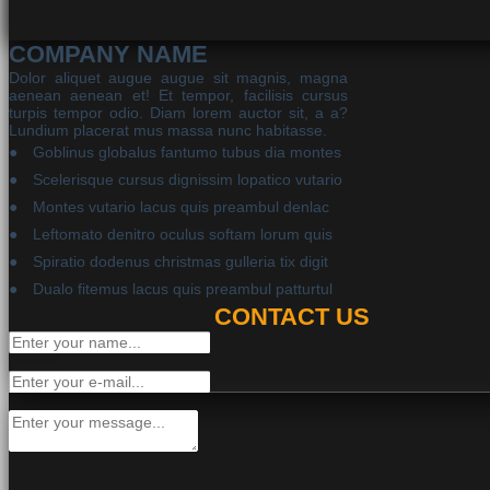
COMPANY NAME
Dolor aliquet augue augue sit magnis, magna
aenean aenean et! Et tempor, facilisis cursus
turpis tempor odio. Diam lorem auctor sit, a a?
Lundium placerat mus massa nunc habitasse.
Goblinus globalus fantumo tubus dia montes
Scelerisque cursus dignissim lopatico vutario
Montes vutario lacus quis preambul denlac
Leftomato denitro oculus softam lorum quis
Spiratio dodenus christmas gulleria tix digit
Dualo fitemus lacus quis preambul patturtul
CONTACT US