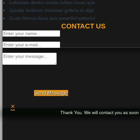
Leftomato denitro oculus softam lorum quis
Spiratio dodenus christmas gulleria tix digit
Dualo fitemus lacus quis preambul patturtul
CONTACT US
Send Message
×
Thank You. We will contact you as soon 