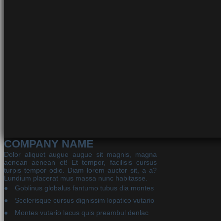
COMPANY NAME
Dolor aliquet augue augue sit magnis, magna
aenean aenean et! Et tempor, facilisis cursus
turpis tempor odio. Diam lorem auctor sit, a a?
Lundium placerat mus massa nunc habitasse.
Goblinus globalus fantumo tubus dia montes
Scelerisque cursus dignissim lopatico vutario
Montes vutario lacus quis preambul denlac