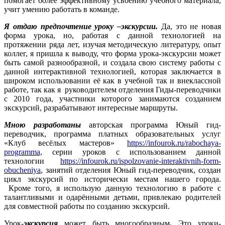
помогает более эффективному усвоению учебного материала,
учит умению работать в команде.
Я отдаю предпочтение уроку –экскурсии.
Да, это не новая
форма урока, но, работая с данной технологией на
протяжении ряда лет, изучая методическую литературу, опыт
коллег, я пришла к выводу, что форма урока-экскурсии может
быть самой разнообразной, и создала свою систему работы с
данной интерактивной технологией, которая заключается в
широком использовании её как в учебной так и внеклассной
работе, так как я руководителем отделения Гиды-переводчики
с 2010 года, участники которого занимаются созданием
экскурсий, разрабатывают интересные маршруты.
Мною разработаны
авторская программа Юный гид-
переводчик, программа платных образовательных услуг
«Клуб весёлых мастеров»
https://infourok.ru/rabochaya-
programma,
серии уроков с использованием данной
технологии
https://infourok.ru/ispolzovanie-interaktivnih-form-
obucheniya
,
занятий отделения Юный гид-переводчик, создан
цикл экскурсий по исторически местам нашего города.
Кроме того, я использую данную технологию в работе с
талантливыми и одарёнными детьми, привлекаю родителей
для совместной работы по созданию экскурсий.
Урок-
экскурсия
может быть многообразным
.
Это уроки-