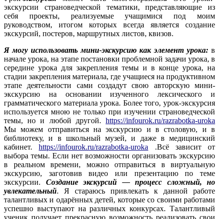
экскурсии страноведческой тематики, представляющие из
себя проекты, реализуемые учащимися под моим
руководством, итогом которых всегда является создание
экскурсий, постеров, маршрутных листов, квизов.
Я могу использовать мини-экскурсию как элемент урока:
в
начале урока, на этапе постановки проблемной задачи урока, в
середине урока для закрепления темы и в конце урока, на
стадии закрепления материала, где учащиеся на продуктивном
этапе деятельности сами создадут свою авторскую мини-
экскурсию на основании изученного лексического и
грамматического материала урока. Более того, урок-экскурсия
используется мною не только при изучении страноведческой
темы, но и любой другой.
https://infourok.ru/razrabotka-uroka
Мы можем отправиться на экскурсию и в столовую, и в
библиотеку, и в школьный музей, и даже в медицинский
кабинет.
https://infourok.ru/razrabotka-uroka
.Всё зависит от
выбора темы. Если нет возможности организовать экскурсию
в реальном времени, можно отправиться в виртуальную
экскурсию, заготовив видео или презентацию по теме
экскурсии.
Создание экскурсий — процесс сложный, но
увлекательный
. Я стараюсь привлекать к данной работе
талантливых и одарённых детей, которые со своими работами
успешно выступают на различных конкурсах. Талантливый
ученик получает прекрасную возможность реализовать свои