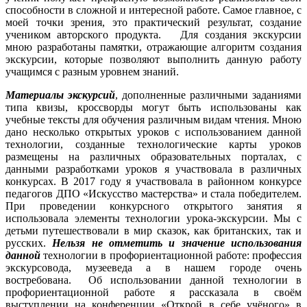
способности в сложной и интересной работе. Самое главное, с
моей точки зрения, это практический результат, создание
учеником авторского продукта. Для создания экскурсии
мною разработаны памятки, отражающие алгоритм создания
экскурсии, которые позволяют выполнить данную работу
учащимся с разным уровнем знаний.
Материалы экскурсий
, дополненные различными заданиями
типа квизы, кроссворды могут быть использованы как
учебные тексты для обучения различным видам чтения. Мною
дано несколько открытых уроков с использованием данной
технологии, созданные технологические карты уроков
размещены на различных образовательных порталах, с
данными разработками уроков я участвовала в различных
конкурсах. В 2017 году я участвовала в районном конкурсе
педагогов ДПО «Искусство мастерства» и стала победителем.
При проведении конкурсного открытого занятия я
использовала элементы технологии урока-экскурсии. Мы с
детьми путешествовали в мир сказок, как британских, так и
русских.
Нельзя не отметить и значение использования
данной
технологии в профориентационной работе: профессия
экскурсовода, музееведа а в нашем городе очень
востребована. Об использовании данной технологии в
профориентационной работе я рассказала в своём
выступлении на конференции «Открой в себе учёного» в