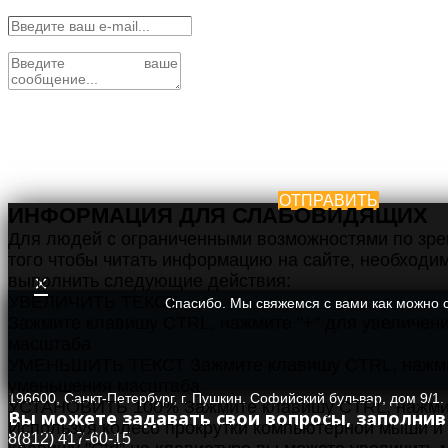
ОТПРАВИТЬ
ИНФОРМАЦИЯ ДЛЯ СЛАБОВИДЯЩИХ
Для людей с ограниченными возможностями по зре
того чтобы читать информацию на сайте, необходи
×
выполнить следующие действия:
УВЕЛИЧИТЬ ТЕКСТ
Спасибо. Мы свяжемся с вами как можно с
Зажмите клавишу CTRL, нажмите "+" для увеличен
масштаба
УМЕНЬШИТЬ ТЕКСТ Зажмите клавишу CTRL, нажмит
уменьшения масштаба
196600, Санкт-Петербург, г. Пушкин, Софийский бульвар, дом 9/1,
УСТАНОВИТЬ 100% Зажмите клавишу CTRL, нажмит
Вы можете задавать свои вопросы, заполни
Используя колесо прокрутки компьютерной мыши и
8(812) 417-60-15