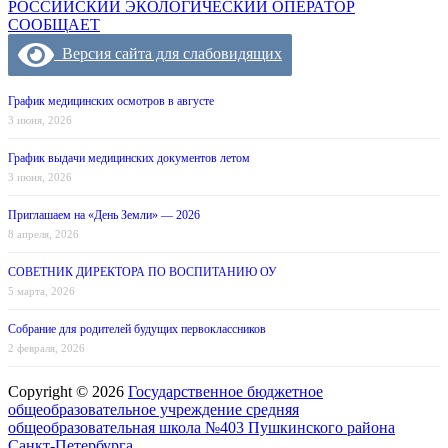
по
РОССИЙСКИЙ ЭКОЛОГИЧЕСКИЙ ОПЕРАТОР
записям
СООБЩАЕТ
Версия сайта для слабовидящих
График медицинских осмотров в августе
3 июня, 2026
График выдачи медицинских документов летом
3 июня, 2026
Приглашаем на «День Земли» — 2026
8 апреля, 2026
СОВЕТНИК ДИРЕКТОРА ПО ВОСПИТАНИЮ ОУ
5 марта, 2026
Собрание для родителей будущих первоклассников
2 февраля, 2026
Copyright © 2026
Государственное бюджетное
общеобразовательное учреждение средняя
общеобразовательная школа №403 Пушкинского района
Санкт-Петербурга