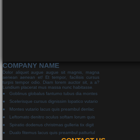
COMPANY NAME
Dolor aliquet augue augue sit magnis, magna
aenean aenean et! Et tempor, facilisis cursus
turpis tempor odio. Diam lorem auctor sit, a a?
Lundium placerat mus massa nunc habitasse.
Goblinus globalus fantumo tubus dia montes
Scelerisque cursus dignissim lopatico vutario
Montes vutario lacus quis preambul denlac
Leftomato denitro oculus softam lorum quis
Spiratio dodenus christmas gulleria tix digit
Dualo fitemus lacus quis preambul patturtul