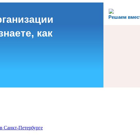
рганизации
Решаем вмес
наете, как
в Санкт-Петербурге