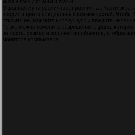
WINDOWS 7 И WINDOWS 8
Экранная лупа увеличивает различные части экрана
входит в центр специальных возможностей. Чтобы 
открыть ее, нажмите кнопку Пуск и введите Экранна
Также можно изменить разрешение экрана, которое
четкость, размер и количество объектов, отобража
мониторе компьютера.