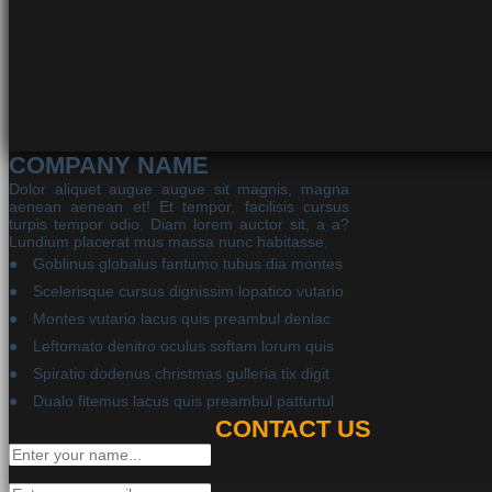
COMPANY NAME
Dolor aliquet augue augue sit magnis, magna
aenean aenean et! Et tempor, facilisis cursus
turpis tempor odio. Diam lorem auctor sit, a a?
Lundium placerat mus massa nunc habitasse.
Goblinus globalus fantumo tubus dia montes
Scelerisque cursus dignissim lopatico vutario
Montes vutario lacus quis preambul denlac
Leftomato denitro oculus softam lorum quis
Spiratio dodenus christmas gulleria tix digit
Dualo fitemus lacus quis preambul patturtul
CONTACT US