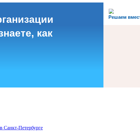
рганизации
Решаем вмес
наете, как
в Санкт-Петербурге