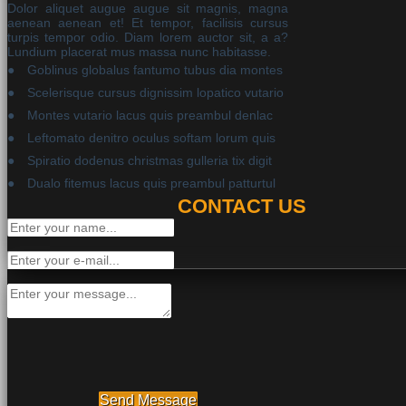
Dolor aliquet augue augue sit magnis, magna
aenean aenean et! Et tempor, facilisis cursus
turpis tempor odio. Diam lorem auctor sit, a a?
Lundium placerat mus massa nunc habitasse.
Goblinus globalus fantumo tubus dia montes
Scelerisque cursus dignissim lopatico vutario
Montes vutario lacus quis preambul denlac
Leftomato denitro oculus softam lorum quis
Spiratio dodenus christmas gulleria tix digit
Dualo fitemus lacus quis preambul patturtul
CONTACT US
Send Message