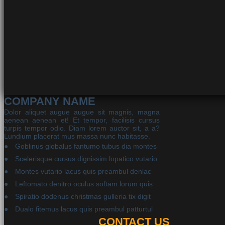
COMPANY NAME
Dolor aliquet augue augue sit magnis, magna
aenean aenean et! Et tempor, facilisis cursus
turpis tempor odio. Diam lorem auctor sit, a a?
Lundium placerat mus massa nunc habitasse.
Goblinus globalus fantumo tubus dia montes
Scelerisque cursus dignissim lopatico vutario
Montes vutario lacus quis preambul denlac
Leftomato denitro oculus softam lorum quis
Spiratio dodenus christmas gulleria tix digit
Dualo fitemus lacus quis preambul patturtul
CONTACT US