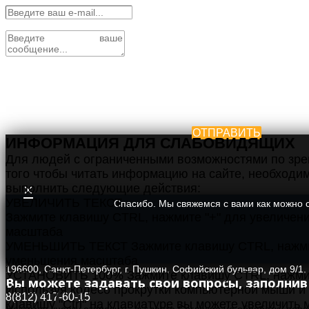
ОТПРАВИТЬ
ИНФОРМАЦИЯ ДЛЯ СЛАБОВИДЯЩИХ
Для людей с ограниченными возможностями по зре
того чтобы читать информацию на сайте, необходи
×
выполнить следующие действия:
УВЕЛИЧИТЬ ТЕКСТ
Спасибо. Мы свяжемся с вами как можно с
Зажмите клавишу CTRL, нажмите "+" для увеличен
масштаба
УМЕНЬШИТЬ ТЕКСТ Зажмите клавишу CTRL, нажмит
уменьшения масштаба
196600, Санкт-Петербург, г. Пушкин, Софийский бульвар, дом 9/1,
УСТАНОВИТЬ 100% Зажмите клавишу CTRL, нажмит
Вы можете задавать свои вопросы, заполни
Используя колесо прокрутки компьютерной мыши и
8(812) 417-60-15
клавишу "Ctrl" на клавиатуре вы можете увеличить