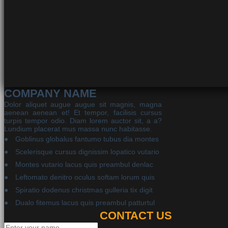
COMPANY NAME
Dolor aliquet augue augue sit magnis, magna
aenean aenean et! Et tempor, facilisis cursus
turpis tempor odio. Diam lorem auctor sit, a a?
Lundium placerat mus massa nunc habitasse.
Goblinus globalus fantumo tubus dia montes
Scelerisque cursus dignissim lopatico vutario
Montes vutario lacus quis preambul denlac
Leftomato denitro oculus softam lorum quis
Spiratio dodenus christmas gulleria tix digit
Dualo fitemus lacus quis preambul patturtul
CONTACT US