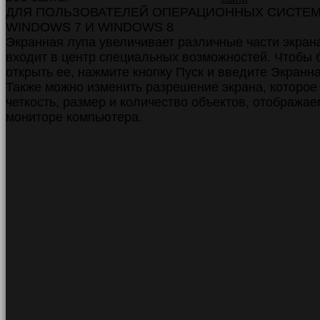
ДЛЯ ПОЛЬЗОВАТЕЛЕЙ ОПЕРАЦИОННЫХ СИСТЕ
WINDOWS 7 И WINDOWS 8
Экранная лупа увеличивает различные части экрана
входит в центр специальных возможностей. Чтобы 
открыть ее, нажмите кнопку Пуск и введите Экранна
Также можно изменить разрешение экрана, которое
четкость, размер и количество объектов, отобража
мониторе компьютера.