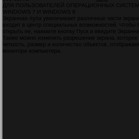
ДЛЯ ПОЛЬЗОВАТЕЛЕЙ ОПЕРАЦИОННЫХ СИСТЕ
WINDOWS 7 И WINDOWS 8
Экранная лупа увеличивает различные части экрана
входит в центр специальных возможностей. Чтобы 
открыть ее, нажмите кнопку Пуск и введите Экранна
Также можно изменить разрешение экрана, которое
четкость, размер и количество объектов, отобража
мониторе компьютера.