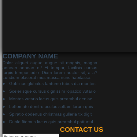
COMPANY NAME
Dolor aliquet augue augue sit magnis, magna
aenean aenean et! Et tempor, facilisis cursus
turpis tempor odio. Diam lorem auctor sit, a a?
Lundium placerat mus massa nunc habitasse.
Goblinus globalus fantumo tubus dia montes
Scelerisque cursus dignissim lopatico vutario
Montes vutario lacus quis preambul denlac
Leftomato denitro oculus softam lorum quis
Spiratio dodenus christmas gulleria tix digit
Dualo fitemus lacus quis preambul patturtul
CONTACT US