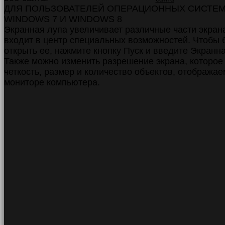
ДЛЯ ПОЛЬЗОВАТЕЛЕЙ ОПЕРАЦИОННЫХ СИСТЕ
WINDOWS 7 И WINDOWS 8
Экранная лупа увеличивает различные части экрана
входит в центр специальных возможностей. Чтобы 
открыть ее, нажмите кнопку Пуск и введите Экранна
Также можно изменить разрешение экрана, которое
четкость, размер и количество объектов, отобража
мониторе компьютера.