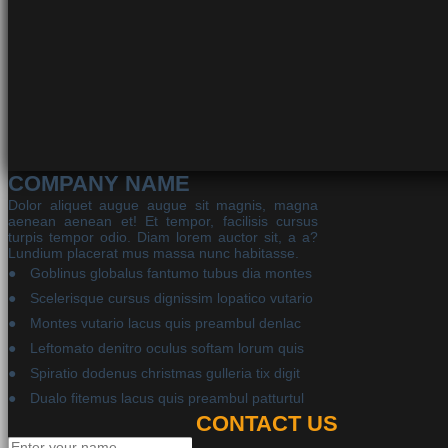
COMPANY NAME
Dolor aliquet augue augue sit magnis, magna
aenean aenean et! Et tempor, facilisis cursus
turpis tempor odio. Diam lorem auctor sit, a a?
Lundium placerat mus massa nunc habitasse.
Goblinus globalus fantumo tubus dia montes
Scelerisque cursus dignissim lopatico vutario
Montes vutario lacus quis preambul denlac
Leftomato denitro oculus softam lorum quis
Spiratio dodenus christmas gulleria tix digit
Dualo fitemus lacus quis preambul patturtul
CONTACT US