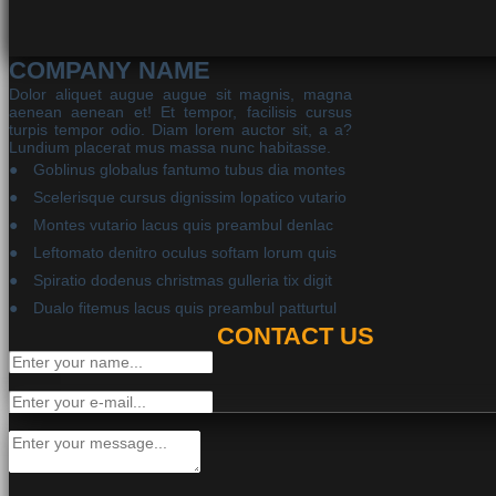
COMPANY NAME
Dolor aliquet augue augue sit magnis, magna
aenean aenean et! Et tempor, facilisis cursus
turpis tempor odio. Diam lorem auctor sit, a a?
Lundium placerat mus massa nunc habitasse.
Goblinus globalus fantumo tubus dia montes
Scelerisque cursus dignissim lopatico vutario
Montes vutario lacus quis preambul denlac
Leftomato denitro oculus softam lorum quis
Spiratio dodenus christmas gulleria tix digit
Dualo fitemus lacus quis preambul patturtul
CONTACT US