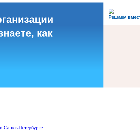
рганизации
Решаем вмес
наете, как
в Санкт-Петербурге