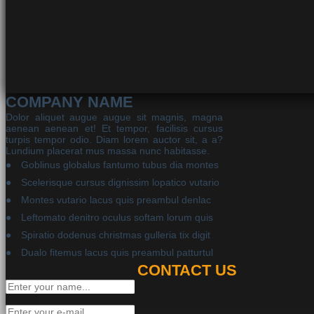
COMPANY NAME
Dolor aliquet augue augue sit magnis, magna
aenean aenean et! Et tempor, facilisis cursus
turpis tempor odio. Diam lorem auctor sit, a a?
Lundium placerat mus massa nunc habitasse.
Goblinus globalus fantumo tubus dia montes
Scelerisque cursus dignissim lopatico vutario
Montes vutario lacus quis preambul denlac
Leftomato denitro oculus softam lorum quis
Spiratio dodenus christmas gulleria tix digit
Dualo fitemus lacus quis preambul patturtul
CONTACT US