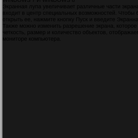
WINDOWS 7 И WINDOWS 8
Экранная лупа увеличивает различные части экрана
входит в центр специальных возможностей. Чтобы 
открыть ее, нажмите кнопку Пуск и введите Экранна
Также можно изменить разрешение экрана, которое
четкость, размер и количество объектов, отобража
мониторе компьютера.